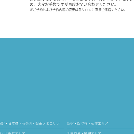
め、大変お手数ですが再度お問い合わせください。
※ご予約および予約内容の変更は各サロンに直接ご連絡ください。
京駅・日本橋・有楽町・御茶ノ水エリア
新宿・四ツ谷・荻窪エリア
野・北千住エリア
羽田空港・蒲田エリア