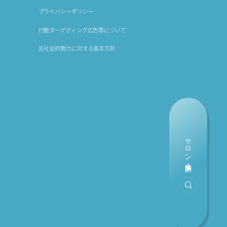
プライバシーポリシー
行動ターゲティング広告等について
反社会的勢力に対する基本方針
サロン検索・予約
検索・予