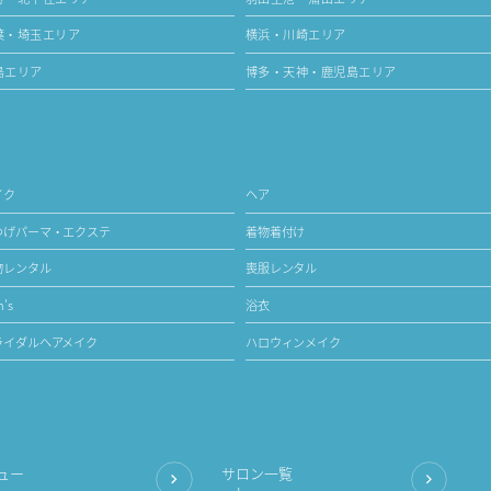
葉・埼玉エリア
横浜・川崎エリア
島エリア
博多・天神・鹿児島エリア
イク
ヘア
つげパーマ・エクステ
着物着付け
物レンタル
喪服レンタル
's
浴衣
ライダルヘアメイク
ハロウィンメイク
ュー
サロン一覧