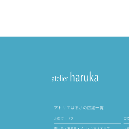
アトリエはるかの店舗一覧
北海道エリア
東
恵比寿・五反田・品川・六本木エリア
上