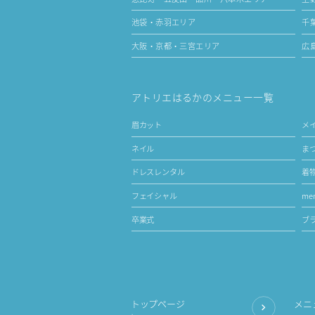
池袋・赤羽エリア
千
大阪・京都・三宮エリア
広
アトリエはるかのメニュー一覧
眉カット
メ
ネイル
ま
ドレスレンタル
着
フェイシャル
men
卒業式
ブ
トップページ
メニ