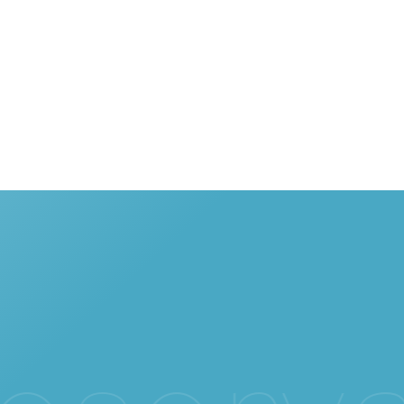
e
s
e
r
v