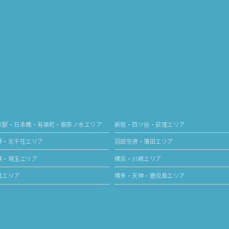
京駅・日本橋・有楽町・御茶ノ水エリア
新宿・四ツ谷・荻窪エリア
野・北千住エリア
羽田空港・蒲田エリア
葉・埼玉エリア
横浜・川崎エリア
島エリア
博多・天神・鹿児島エリア