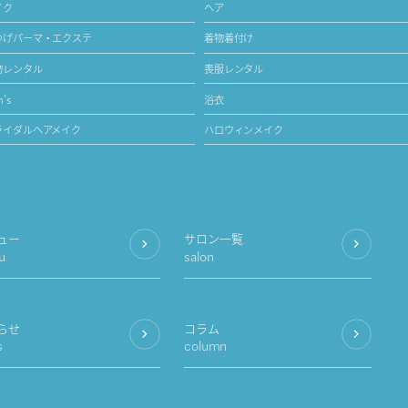
イク
ヘア
つげパーマ・エクステ
着物着付け
物レンタル
喪服レンタル
's
浴衣
ライダルヘアメイク
ハロウィンメイク
ュー
サロン一覧
u
salon
らせ
コラム
s
column