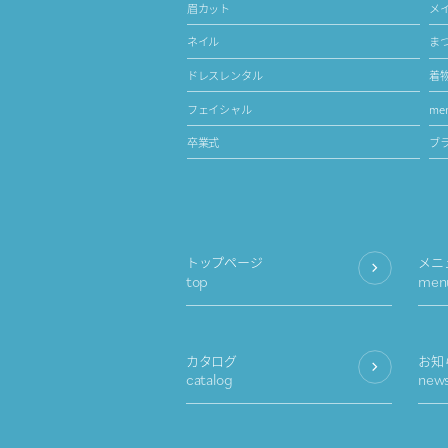
眉カット
メ
ネイル
ま
ドレスレンタル
着
フェイシャル
men
卒業式
ブ
トップページ
メニ
top
men
カタログ
お知
catalog
new