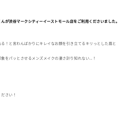
たろーくんが渋谷マークシティーイーストモール店をご利用くださいました。
れる！と言わんばかりにキレイなお顔を引き立てるキリっとした眉と
象をパッとさせるメンズメイクの凄さ計り知れない...！
ください！