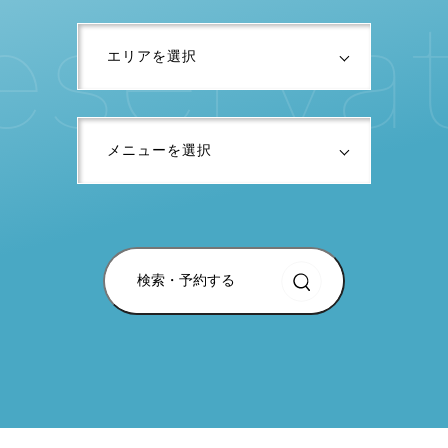
e
s
e
r
v
a
検索・予約する