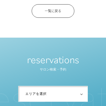
一覧に戻る
reservations
サロン検索・予約
e
s
e
r
v
a