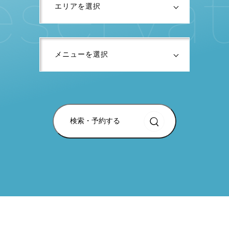
e
s
e
r
v
a
t
検索・予約する