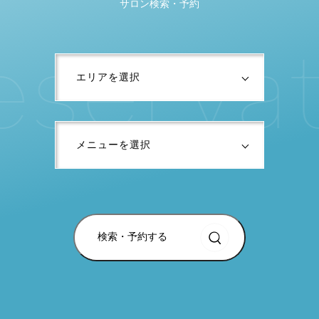
サロン検索・予約
e
s
e
r
v
a
検索・予約する