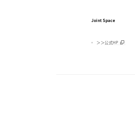
Joint Space
＞＞
公式HP