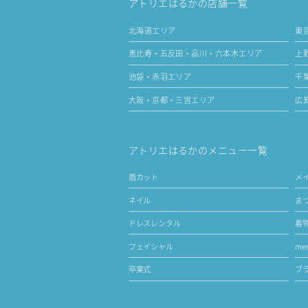
アトリエはるかの店舗一覧
北海道エリア
東
恵比寿・五反田・品川・六本木エリア
上
池袋・赤羽エリア
千
大阪・京都・三宮エリア
広
アトリエはるかのメニュー一覧
眉カット
メ
ネイル
ま
ドレスレンタル
着
フェイシャル
men
卒業式
ブ