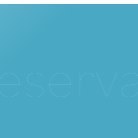
e
s
e
r
v