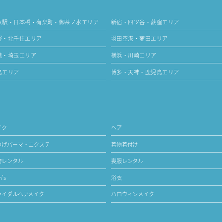
京駅・日本橋・有楽町・御茶ノ水エリア
新宿・四ツ谷・荻窪エリア
野・北千住エリア
羽田空港・蒲田エリア
葉・埼玉エリア
横浜・川崎エリア
島エリア
博多・天神・鹿児島エリア
イク
ヘア
つげパーマ・エクステ
着物着付け
物レンタル
喪服レンタル
's
浴衣
ライダルヘアメイク
ハロウィンメイク