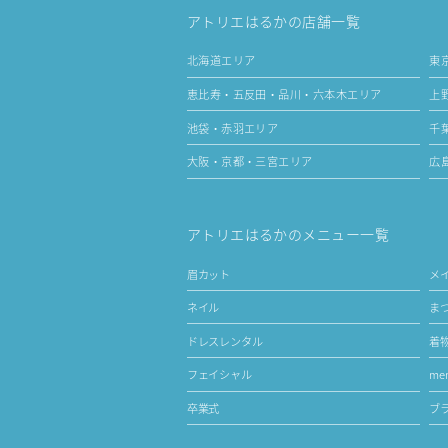
アトリエはるかの店舗一覧
北海道エリア
東
恵比寿・五反田・品川・六本木エリア
上
池袋・赤羽エリア
千
大阪・京都・三宮エリア
広
アトリエはるかのメニュー一覧
眉カット
メ
ネイル
ま
ドレスレンタル
着
フェイシャル
men
卒業式
ブ