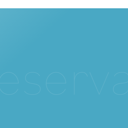
e
s
e
r
v