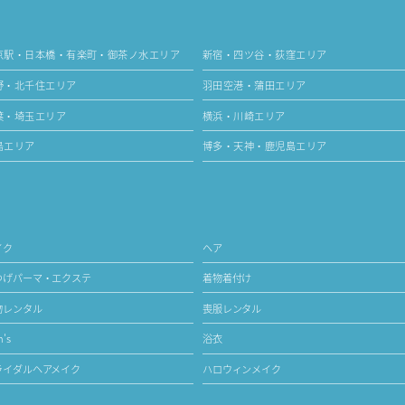
京駅・日本橋・有楽町・御茶ノ水エリア
新宿・四ツ谷・荻窪エリア
野・北千住エリア
羽田空港・蒲田エリア
葉・埼玉エリア
横浜・川崎エリア
島エリア
博多・天神・鹿児島エリア
イク
ヘア
つげパーマ・エクステ
着物着付け
物レンタル
喪服レンタル
's
浴衣
ライダルヘアメイク
ハロウィンメイク