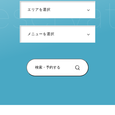
e
s
e
r
v
a
検索・予約する