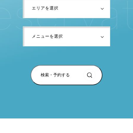
e
s
e
r
v
a
検索・予約する