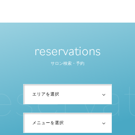
reservations
サロン検索・予約
e
s
e
r
v
a