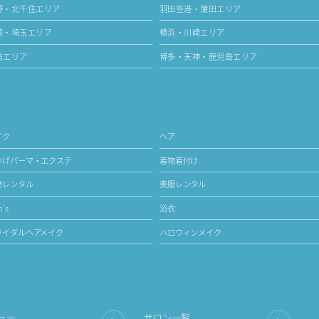
野・北千住エリア
羽田空港・蒲田エリア
葉・埼玉エリア
横浜・川崎エリア
島エリア
博多・天神・鹿児島エリア
イク
ヘア
つげパーマ・エクステ
着物着付け
物レンタル
喪服レンタル
's
浴衣
ライダルヘアメイク
ハロウィンメイク
ュー
サロン一覧