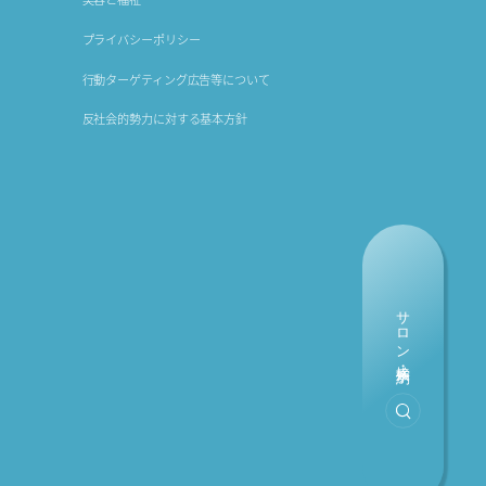
プライバシーポリシー
行動ターゲティング広告等について
反社会的勢力に対する基本方針
サロン検索・予約
検索・予