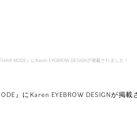
HAIR MODE』にKaren EYEBROW DESIGNが掲載されました！
MODE』にKaren EYEBROW DESIGNが