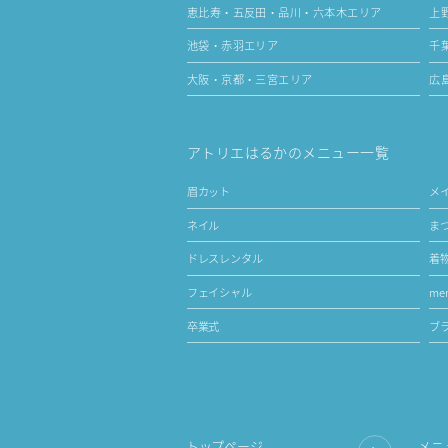
恵比寿・五反田・品川・六本木エリア
上
池袋・赤羽エリア
千
大阪・京都・三宮エリア
広
アトリエはるかのメニュー一覧
眉カット
メ
ネイル
ま
ドレスレンタル
着
フェイシャル
men
卒業式
ブ
トップページ
メニ