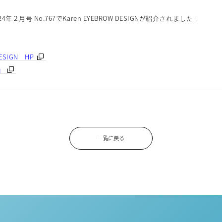
24年２月号 No.767でKaren EYEBROW DESIGNが紹介されました！
DESIGN HP
』
一覧に戻る