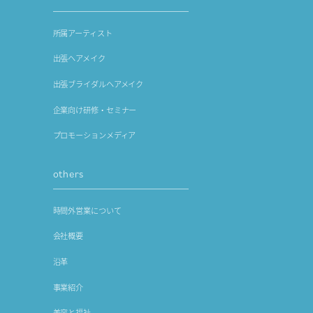
所属アーティスト
出張ヘアメイク
出張ブライダルヘアメイク
企業向け研修・セミナー
プロモーションメディア
others
時間外営業について
会社概要
沿革
事業紹介
美容と福祉