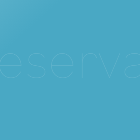
e
s
e
r
v