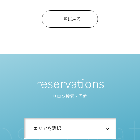
一覧に戻る
reservations
サロン検索・予約
e
s
e
r
v
a