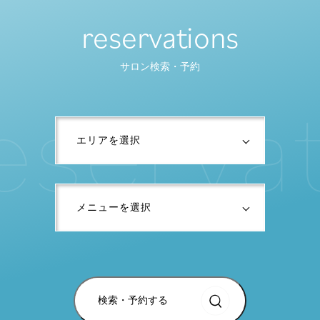
reservations
サロン検索・予約
e
s
e
r
v
a
検索・予約する