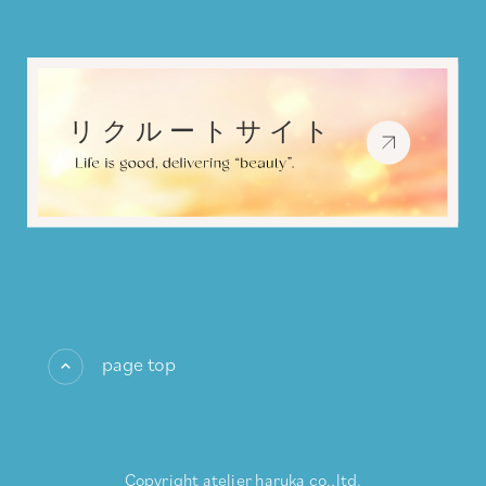
page top
Copyright atelier haruka co.,ltd.