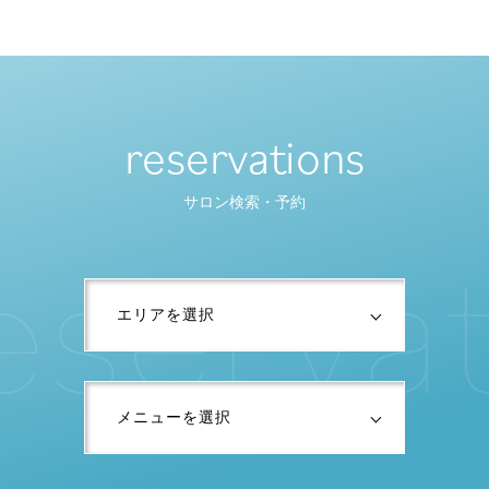
reservations
サロン検索・予約
e
s
e
r
v
a