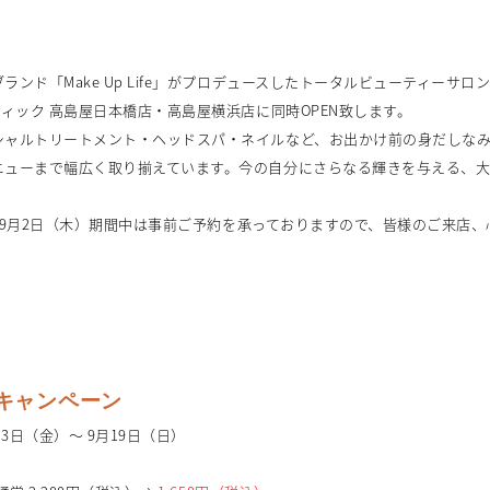
ド「Make Up Life」がプロデュースしたトータルビューティーサロン≪Bell
ティック 高島屋日本橋店・高島屋横浜店に同時OPEN致します。
シャルトリートメント・ヘッドスパ・ネイルなど、お出かけ前の身だしな
ニューまで幅広く取り揃えています。今の自分にさらなる輝きを与える、
）～ 9月2日（木）期間中は事前ご予約を承っておりますので、皆様のご来店
キャンペーン
月3日（金）～ 9月19日（日）