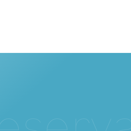
e
s
e
r
v
a