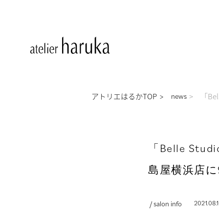
アトリエはるかTOP
「Be
news
「Belle S
島屋横浜店に9
/ salon info
2021.08.