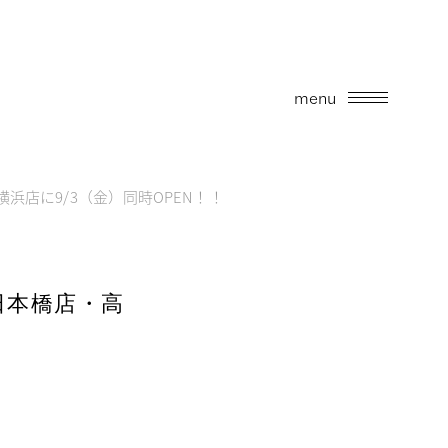
menu
島屋横浜店に9/3（金）同時OPEN！！
島屋日本橋店・高