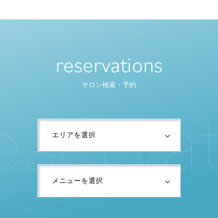
reservations
サロン検索・予約
e
s
e
r
v
a