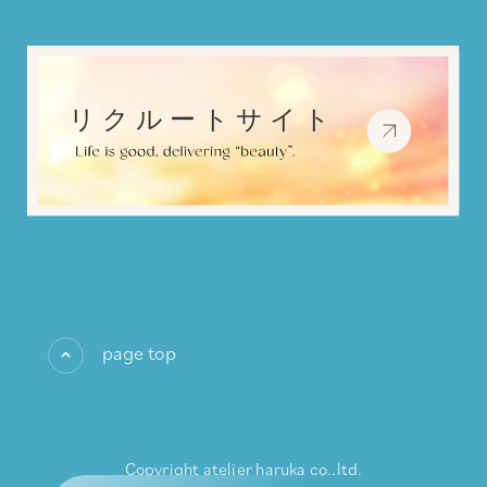
page top
Copyright atelier haruka co.,ltd.