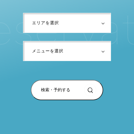
e
s
e
r
v
a
検索・予約する