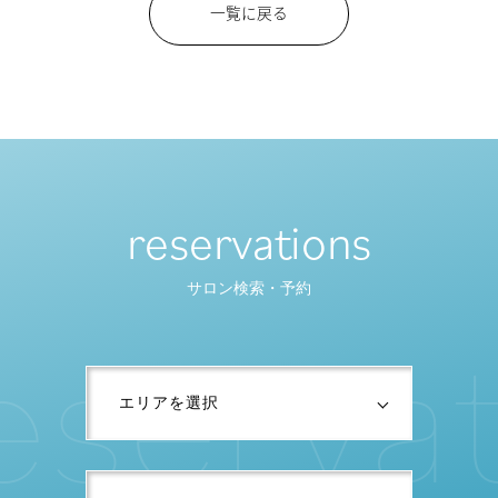
一覧に戻る
reservations
サロン検索・予約
e
s
e
r
v
a