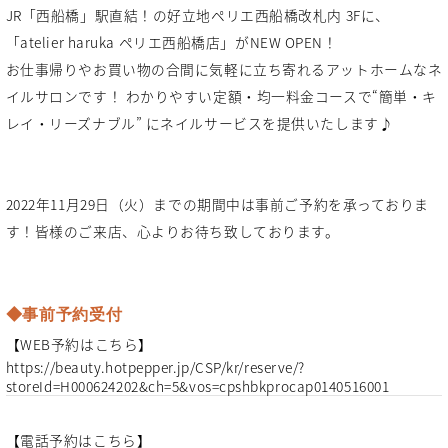
JR「西船橋」駅直結！の好立地ペリエ西船橋改札内 3Fに、
「atelier haruka ペリエ西船橋店」がNEW OPEN！
お仕事帰りやお買い物の合間に気軽に立ち寄れるアットホームなネ
イルサロンです！ わかりやすい定額・均一料金コースで“簡単・キ
レイ・リーズナブル” にネイルサービスを提供いたします♪
2022年11月29日（火）までの期間中は事前ご予約を承っておりま
す！皆様のご来店、心よりお待ち致しております。
◆事前予約受付
【WEB予約はこちら】
https://beauty.hotpepper.jp/CSP/kr/reserve/?
storeId=H000624202&ch=5&vos=cpshbkprocap0140516001
【電話予約はこちら】