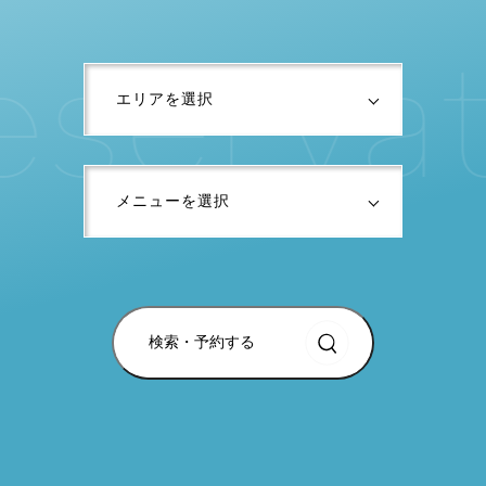
e
s
e
r
v
a
検索・予約する