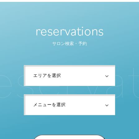
reservations
サロン検索・予約
e
s
e
r
v
a