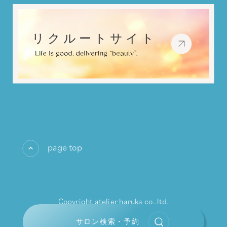
page top
Copyright atelier haruka co.,ltd.
All rights reserved.
サロン検索・予約