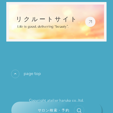
page top
Copyright atelier haruka co.,ltd.
All rights reserved.
サロン検索・予約