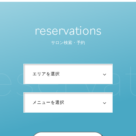
reservations
サロン検索・予約
e
s
e
r
v
a