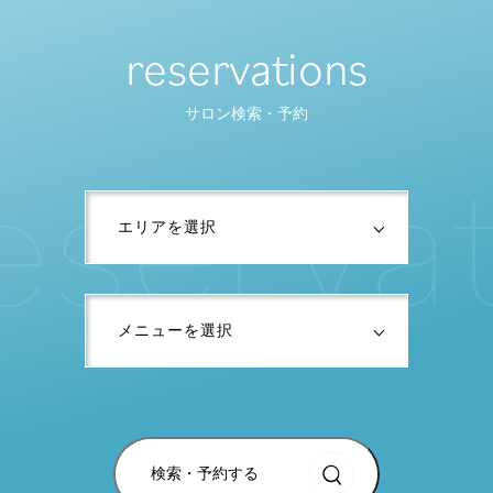
reservations
サロン検索・予約
e
s
e
r
v
a
検索・予約する