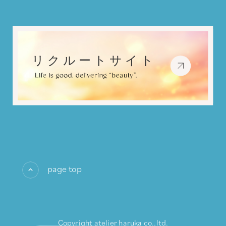
page top
Copyright atelier haruka co.,ltd.