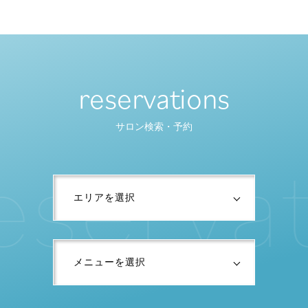
reservations
サロン検索・予約
e
s
e
r
v
a