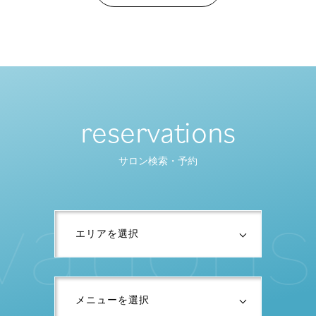
reservations
サロン検索・予約
v
a
t
i
o
n
s