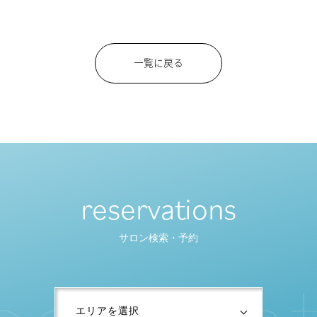
一覧に戻る
reservations
サロン検索・予約
e
s
e
r
v
a