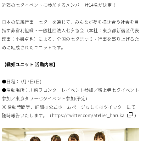
近郊の七夕イベントに参加するメンバー計14名が決定！
日本の伝統行事「七夕」を通じて、みんなが夢を描き合う社会を目
指す非営利組織・一般社団法人七夕協会（本社：東京都新宿区代表
理事：小磯卓也）による、全国の七夕まつり・行事を盛り上げるた
めに結成されたユニットです。
【織姫ユニット 活動内容】
●日程：7月7日(日)
●活動場所：川崎フロンターレイベント参加／増上寺七夕イベント
参加／東京タワー七夕イベント参加(予定)
※ 活動時間等、詳細は公式ホームページもしくはツイッターにて
随時報告いたします。（
https://twitter.com/atelier_haruka
）