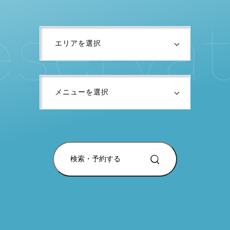
e
s
e
r
v
a
t
検索・予約する