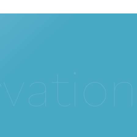
v
a
t
i
o
n