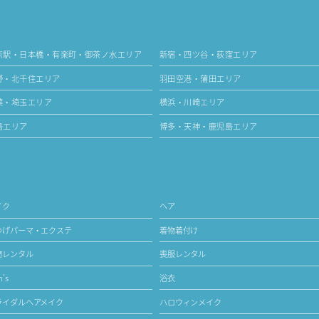
京駅・日本橋・有楽町・御茶ノ水エリア
新宿・四ツ谷・荻窪エリア
野・北千住エリア
羽田空港・蒲田エリア
葉・埼玉エリア
横浜・川崎エリア
島エリア
博多・天神・鹿児島エリア
イク
ヘア
つげパーマ・エクステ
着物着付け
物レンタル
喪服レンタル
's
浴衣
ライダルヘアメイク
ハロウィンメイク