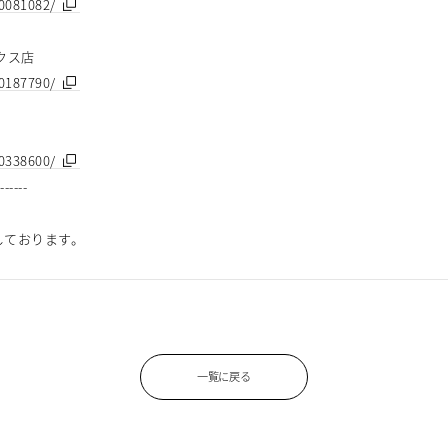
00081082/
クス店
00187790/
00338600/
-------
しております。
一覧に戻る