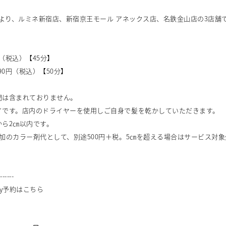
（月）より、ルミネ新宿店、新宿京王モール アネックス店、名鉄金山店の3店
円（税込）【45分】
90円（税込）【50分】
間は含まれておりません。
イです。店内のドライヤーを使用しご自身で髪を乾かしていただきます。
から2㎝以内です。
加のカラー剤代として、別途500円＋税。5㎝を超える場合はサービス対
-------
auty予約はこちら