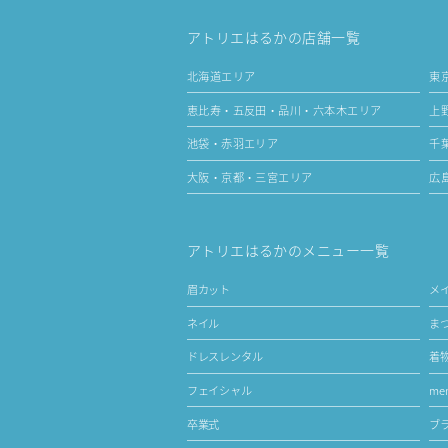
アトリエはるかの店舗一覧
北海道エリア
東
恵比寿・五反田・品川・六本木エリア
上
池袋・赤羽エリア
千
大阪・京都・三宮エリア
広
アトリエはるかのメニュー一覧
眉カット
メ
ネイル
ま
ドレスレンタル
着
フェイシャル
men
卒業式
ブ