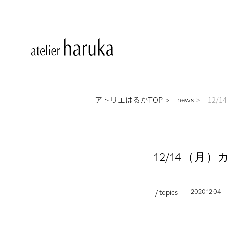
アトリエはるかTOP
12
news
12/14（
/ topics
2020.12.04