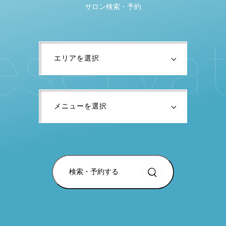
サロン検索・予約
e
s
e
r
v
a
検索・予約する