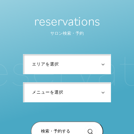
reservations
サロン検索・予約
e
s
e
r
v
a
t
検索・予約する