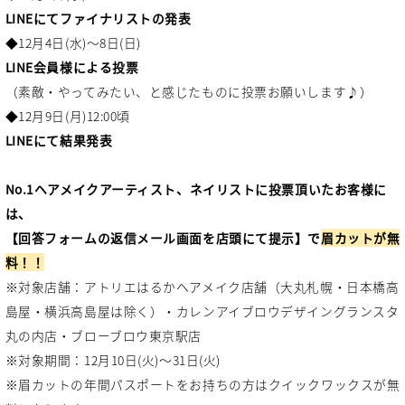
LINEにてファイナリストの発表
◆12月4日(水)～8日(日)
LINE会員様による投票
（素敵・やってみたい、と感じたものに投票お願いします♪）
◆12月9日(月)12:00頃
LINEにて結果発表
No.1ヘアメイクアーティスト、ネイリストに投票頂いたお客様に
は、
【回答フォームの返信メール画面を店頭にて提示】で
眉カットが無
料！！
※対象店舗：アトリエはるかヘアメイク店舗（大丸札幌・日本橋高
島屋・横浜高島屋は除く）・カレンアイブロウデザイングランスタ
丸の内店・ブローブロウ東京駅店
※対象期間：12月10日(火)～31日(火)
※眉カットの年間パスポートをお持ちの方はクイックワックスが無