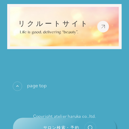
page top
Copyright atelier haruka co.,ltd.
All rights reserved.
サロン検索・予約