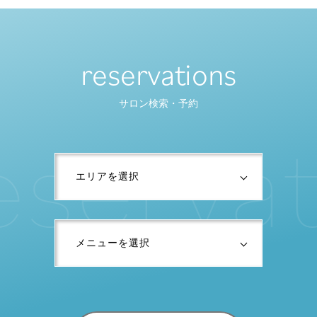
reservations
サロン検索・予約
e
s
e
r
v
a
t