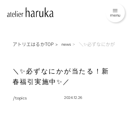
menu
アトリエはるかTOP
＼✨必ずなにかが当た
news
＼✨必ずなにかが当たる！新
春福引実施中✨／
/ topics
2024.12.26