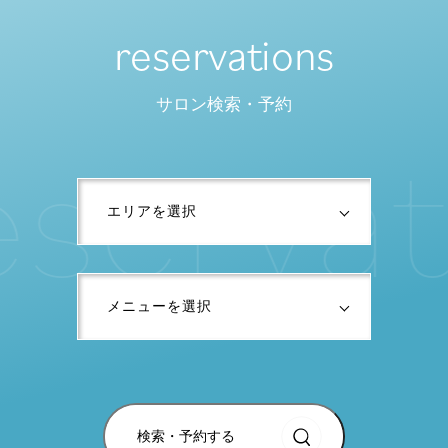
reservations
サロン検索・予約
e
s
e
r
v
a
t
検索・予約する