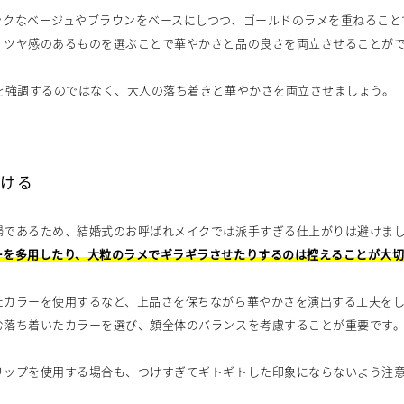
ックなベージュやブラウンをベースにしつつ、ゴールドのラメを重ねること
、ツヤ感のあるものを選ぶことで華やかさと品の良さを両立させることが
さを強調するのではなく、大人の落ち着きと華やかさを両立させましょう。
避ける
婦であるため、結婚式のお呼ばれメイクでは派手すぎる仕上がりは避けま
ーを多用したり、大粒のラメでギラギラさせたりするのは控えることが大
たカラーを使用するなど、上品さを保ちながら華やかさを演出する工夫を
む落ち着いたカラーを選び、顔全体のバランスを考慮することが重要です
リップを使用する場合も、つけすぎてギトギトした印象にならないよう注