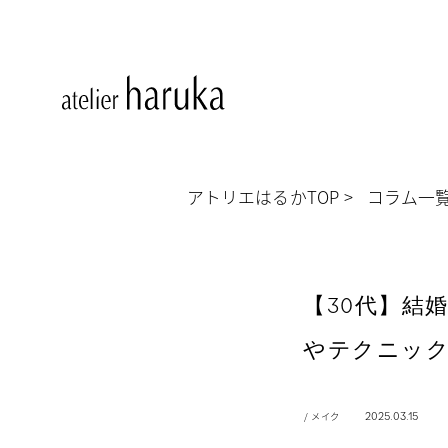
アトリエはるかTOP
コラム一
【30代】結
やテクニッ
/ メイク
2025.03.15