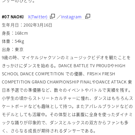
ンサーのひとり。
#07 NAOKI
X(Twitter)
／
Instagram
生年月日：2002年3月16日
身長：168cm
体重：54kg
出身：東京
9歳の時、マイケルジャクソンのミュージックビデオを観たことを
きっかけにダンスを始める。DANCE BATTLE TV PROUDやHIGH
SCHOOL DANCE COMPETITION での優勝、FRSH×FRESH
COMPETITION GRAND CHAMPIONSHIP FINALやDANCE ATTACK 東
日本予選での準優勝など、数々のイベントやバトルで実績を残す。
小学生の頃からストリートカルチャーに憧れ、ダンスはもちろんス
ケートボードなども趣味として持つ。またアパレルブランドなどの
モデルとしても活躍中。その体型とは裏腹に全身を使ったダイナミ
ックな踊りが印象的で、ダンスとルックスの双方からファンも多
く、さらなる成長が期待されるダンサーである。