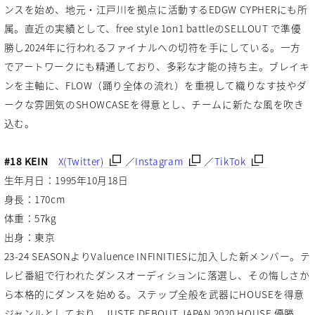
ンスを始め、地元・江戸川を拠点に活動するEDGW CYPHERにも所
属。直近の実績として、free style 1on1 battleのSELLOUT で準優
勝し2024年に行われるファイナルへの切符を手にしている。一方
でアートワークにも精通しており、多彩な才能の持ち主。ブレイキ
ンを主軸に、FLOW（踊り全体の流れ）を重視して織りなす技やダ
ークな雰囲気のSHOWCASEを得意とし、チームに新たな風を吹き
込む。
#18 KEIN
X(Twitter)
／
Instagram
／
TikTok
生年月日：1995年10月18日
身長：170cm
体重：57kg
出身：東京
23-24 SEASONよりValuence INFINITIESに加入した新メンバー。テ
レビ番組で行われたダンスオーディションに落選し、その悔しさか
ら本格的にダンスを始める。ステップ全般を武器にHOUSEを得意
ジャンルとしており、JUSTE DEBOUT JAPAN 2020 HOUSE 優勝、