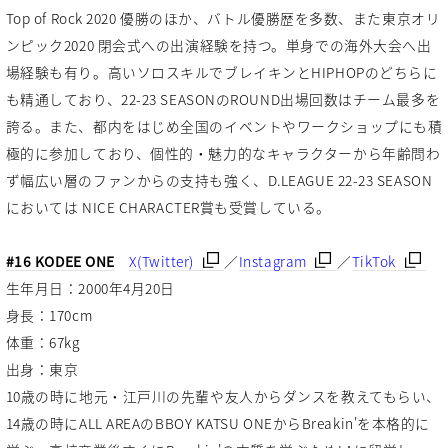
Top of Rock 2020 優勝のほか、バトル優勝歴を多数、また東京オリ
ンピック2020 閉会式への出演経験を持つ。単身での海外大会へ出
場経験も有り。高いソロスキルでブレイキンとHIPHOPのどちらに
も精通しており、22-23 SEASONのROUND出場回数はチーム最多を
誇る。また、都内をはじめ全国のイベントやワークショップにも積
極的に参加しており、個性的・魅力的なキャラクターから年齢問わ
ず幅広い層のファンからの支持も強く、D.LEAGUE 22-23 SEASON
においては NICE CHARACTER賞も受賞している。
#16 KODEE ONE
X(Twitter)
／
Instagram
／
TikTok
生年月日：2000年4月20日
身長：170cm
体重：67kg
出身：東京
10歳の時に地元・江戸川の先輩や友人からダンスを教えてもらい、
14歳の時にALL AREAのBBOY KATSU ONEからBreakin'を本格的に