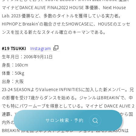
マイナビDANCE ALIVE FINAL2022 HOUSE 準優勝、Next House
Lab. 2023 優勝など、多数のタイトルを獲得している実力者。
HIPHOPとBreakin’の融合させたSHOWCASEに、HOUSEのエッセ
ンスを加える新たなスタイル確立のキーマンである。
#19 TSUKKI
Instagram
生年月日：2006年9月11日
身長：160cm
体重：50kg
出身：大阪
23-24 SEASONよりValuence INFINITIESに加入した新メンバー。兄
の影響を受け7歳からダンスを始める。ジャンルはBREAKIN'で、中
でも特にパワームーブを得意としている。マイナビ DANCE ALIVE 2
連覇、We are the future 7 to smoke 4連覇など、キッズの頃から国
サロン検索・予約
内外のタイトルを多数獲得する実力の持ち主で、未来の
BREAKIN'界を担うネクストジェネレーション。22-23 SEASONは