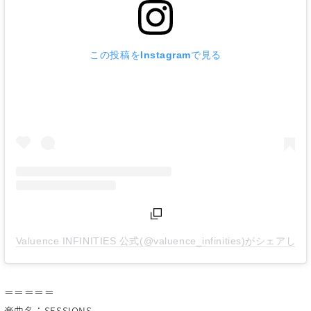
この投稿をInstagramで見る
Valuence INFINITIES 公式(@valuence_infinities)がシェアし
＝＝＝＝＝
楽曲名：SESSIONS