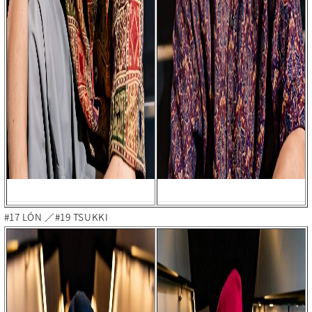
#17 LÓN ／#19 TSUKKI