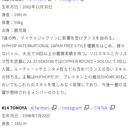
生年月日：2002年11月30日
身長：166cm
体重：55kg
出身：鹿児島
7歳の時、マイケルジャクソンに影響を受けダンスを始める。
HIPHOP INTERNATIONAL JAPAN FREE STYLE 優勝をはじめ、様々
なバトル、大会で30回以上の優勝実績を持つ。ソロスキルとカリス
マ性を武器に22-23 SEASONではCYPHER ROUND・SOLOにて3位に
入賞。ルーティーンやエンタメ性なども含めバランスの良いスキル
の持ち主。主軸はHIPHOPだが、ブレイキンとの融合SHOWCASEに
おいてもこれらのスキルを惜しみなく発揮しており、今後一層の活
躍が期待されるメンバーのひとり。
#14 TOMOYA
X(Twitter)
／
Instagram
／
TikTok
生年月日：1998年7月22日
身長：181cm