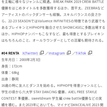
を主軸に様々なジャンルに精通。BREAK PARK 2019 CREW BATTLE
優勝をはじめタイトルを多数獲得するほか、晋平太、ZEEBRAなど
アーティストのバックダンサーも経験。スキルバランスの良さか
ら、22-23 SEASONではValuence INFINITIESの特徴であり武器でも
あるブレイキンとHIPHOPを融合させたSHOWCASEに多数出場する
ほか、HIPHOPナンバーもこなすなど、最も得意とするブレイキン
はもちろんのこと、オールラウンダーとしての活躍も期待される。
#04 RENTA
X(Twitter)
／
Instagram
／
TikTok
生年月日： 2000年2月3日
身長：172cm
体重：68kg
出身：静岡
16歳の時に友人とダンスを始める。HIPHOPを得意ジャンルとし、
学生の頃から六大学 STAY DANCING 優勝、AXEL FREE STAYLE
CONTEST 準優勝、sweetdream 学生編 crew battle優勝などの実
績を積む。また2023年においても、マイナビDANCEALIVE 2023 関