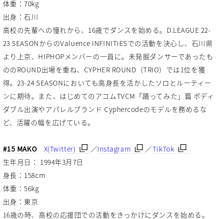
体重：70kg
出身：石川
高校の先輩への憧れから、16歳でダンスを始める。D.LEAGUE 22-
23 SEASONからのValuence INFINITIESでの活動を決心し、石川県
より上京、HIPHOPメンバーの一員に。未発掘ダンサーであったも
ののROUND出場を重ね、CYPHER ROUND（TRIO）では1位を獲
得。23-24 SEASONにおいても高身長を活かしたソロとルーティー
ンに期待。また、はじめてのアコムTVCM「踊ってみた」篇 ボディ
ダブル出演やアパレルブランド Cyphercodeのモデルを務めるな
ど、活躍の幅を広げている。
#15 MAKO
X(Twitter)
／
Instagram
／
TikTok
生年月日： 1994年3月7日
身長：158cm
体重：56kg
出身：東京
16歳の時、高校の応援団での活動をきっかけにダンスを始める。