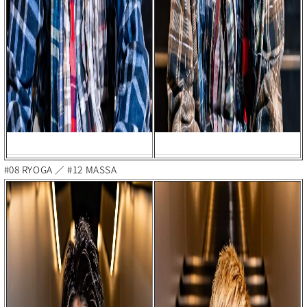
#08 RYOGA ／ #12 MASSA