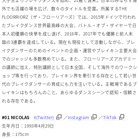
外でも活躍の場を広げ、数々のタイトルを受賞。所属するTHE
FLOORRIORZ（ザ・フローリアーズ）では、2015年ドイツで行われ
たブレイクダンス世界最高峰の大会、バトル・オブ・ザイヤーで日
本人初優勝の快挙を成し遂げ、2016年、2017年でも優勝と前人未
踏の3連覇を達成している。現在も現役として活動しながら、ブレ
イクダンサーのためのイベントの企画・運営やブレイキン主要大会
でのジャッジも多数務めている。また、フローリアーズアカデミー
の講師に加え、特別講師として日本全国、そして海外でのワークシ
ョップ等を行っており、ブレイキン界を牽引する存在として若い世
代のブレイクダンサーの育成にも力を注いでいる。主戦場であるブ
レイキンはもちろんのこと、あらゆるダンスシーンで認知・信頼さ
れる存在である。
#01 NICOLAS
X(Twitter)
／
Instagram
／
TikTok
生年月日：1993年4月29日
身長：175cm