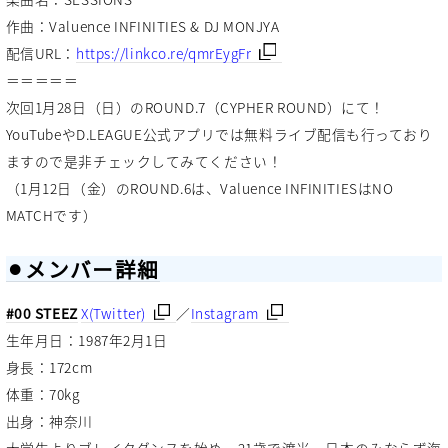
作曲：Valuence INFINITIES & DJ MONJYA
配信URL：
https://linkco.re/qmrEygFr
＝＝＝＝＝
次回1月28日（日）のROUND.7（CYPHER ROUND）にて！
YouTubeやD.LEAGUE公式アプリでは無料ライブ配信も行っており
ますので是非チェックしてみてください！
（1月12日（金）のROUND.6は、Valuence INFINITIESはNO
MATCHです）
⚫︎メンバー詳細
#00 STEEZ
X(Twitter)
／
Instagram
生年月日：1987年2月1日
身長：172cm
体重：70kg
出身：神奈川
大学生よりブレイクダンスを始め、21歳で渡米。日本のみならず海