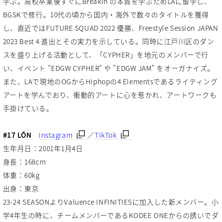
学ぶ。高校卒業後すぐにBreakin'の本質を学ぶためLAに留学し、
BGSKで修行。10代の頃から国内・海外で数々のタイトルを獲得
し、直近ではFUTURE SQUAD 2022 優勝、Freestyle Session JAPAN
2023 Best 4 進出とその実力を示している。同時に江戸川区のダン
スを盛り上げる活動として、「CYPHER」を地元のメンバーで行
い、イベント "EDGW CYPHER" や "EDGW JAM" をオーガナイズ。
また、LAで現地のOGからHiphopの4 Elementsであるライティング
アートを学んでおり、衝動的アートに心を惹かれ、アートワークも
手掛けている。
#17 LÓN
Instagram
／
TikTok
生年月日：2001年1月4日
身長：168cm
体重：60kg
出身：東京
23-24 SEASONよりValuence INFINITIESに加入した新メンバー。小
学4年生の時に、チームメンバーであるKODEE ONEからの誘いでダ