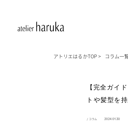
アトリエはるかTOP
コラム一
【完全ガイ
トや髪型を持
/ コラム
2024.01.30