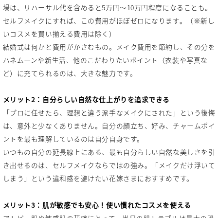
場は、リハーサル代を含めると5万円〜10万円程度になることも。
セルフメイクにすれば、この費用がほぼゼロになります。（※新し
いコスメを買い揃える費用は除く）
結婚式は何かと費用がかさむもの。メイク費用を節約し、その分を
ハネムーンや新生活、他のこだわりたいポイント（衣装や写真な
ど）に充てられるのは、大きな魅力です。
メリット2：自分らしい自然な仕上がりを追求できる
「プロに任せたら、理想と違う派手なメイクにされた」という後悔
は、意外と少なくありません。自分の顔立ち、好み、チャームポイ
ントを最も理解しているのは自分自身です。
いつもの自分の延長線上にある、最も自分らしい自然な美しさを引
き出せるのは、セルフメイクならではの強み。「メイクだけ浮いて
しまう」という違和感を避けたい花嫁さまにおすすめです。
メリット3：肌が敏感でも安心！使い慣れたコスメを使える
アトピー肌や敏感肌の花嫁にとって、当日の肌トラブルは最大の恐