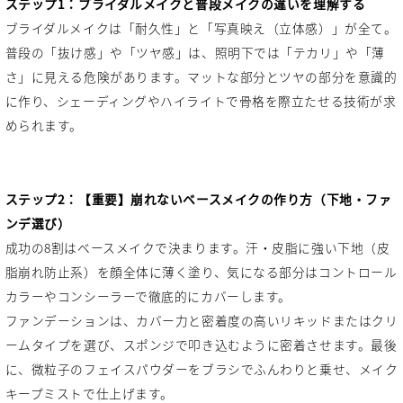
ステップ1：ブライダルメイクと普段メイクの違いを理解する
ブライダルメイクは「耐久性」と「写真映え（立体感）」が全て。
普段の「抜け感」や「ツヤ感」は、照明下では「テカリ」や「薄
さ」に見える危険があります。マットな部分とツヤの部分を意識的
に作り、シェーディングやハイライトで骨格を際立たせる技術が求
められます。
ステップ2：【重要】崩れないベースメイクの作り方（下地・ファ
ンデ選び）
成功の8割はベースメイクで決まります。汗・皮脂に強い下地（皮
脂崩れ防止系）を顔全体に薄く塗り、気になる部分はコントロール
カラーやコンシーラーで徹底的にカバーします。
ファンデーションは、カバー力と密着度の高いリキッドまたはクリ
ームタイプを選び、スポンジで叩き込むように密着させます。最後
に、微粒子のフェイスパウダーをブラシでふんわりと乗せ、メイク
キープミストで仕上げます。