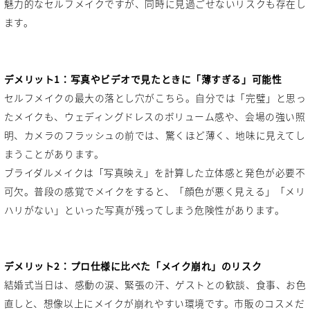
魅力的なセルフメイクですが、同時に見過ごせないリスクも存在し
ます。
デメリット1：写真やビデオで見たときに「薄すぎる」可能性
セルフメイクの最大の落とし穴がこちら。自分では「完璧」と思っ
たメイクも、ウェディングドレスのボリューム感や、会場の強い照
明、カメラのフラッシュの前では、驚くほど薄く、地味に見えてし
まうことがあります。
ブライダルメイクは「写真映え」を計算した立体感と発色が必要不
可欠。普段の感覚でメイクをすると、「顔色が悪く見える」「メリ
ハリがない」といった写真が残ってしまう危険性があります。
デメリット2：プロ仕様に比べた「メイク崩れ」のリスク
結婚式当日は、感動の涙、緊張の汗、ゲストとの歓談、食事、お色
直しと、想像以上にメイクが崩れやすい環境です。市販のコスメだ