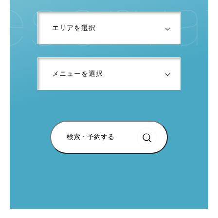
e
s
e
r
v
a
検索・予約する