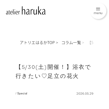
menu
アトリエはるかTOP
コラム一覧
【5/30(
【5/30(土)開催！】浴衣で
行きたい♡足立の花火
/ Special
2026.05.29