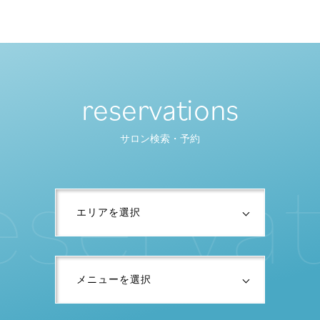
reservations
サロン検索・予約
e
s
e
r
v
a
t