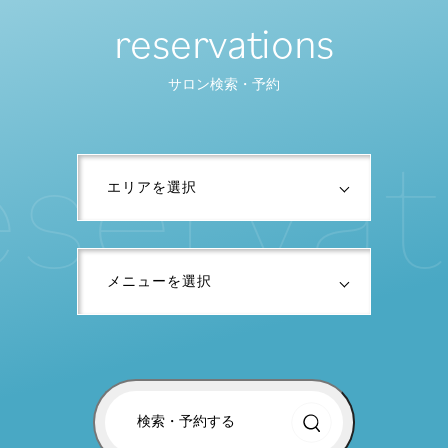
reservations
サロン検索・予約
s
e
r
v
a
t
i
検索・予約する