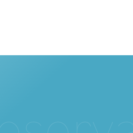
e
s
e
r
v