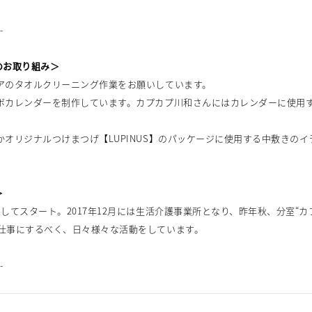
--
のお取り組み＞
リアのタオルクリーニング作業をお願いしています。
ラボカレンダーを制作しています。カプカプ川和さんにはカレンダーに使用
るかオリジナルつけまつげ【LUPINUS】のパッケージに使用する中敷きの
＞
としてスタート。2017年12月には生活介護事業所となり、昨年秋、分室“カプ
を仕事にするべく、日々様々な活動をしています。
--