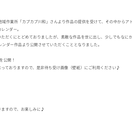
の地域作業所「カプカプ川和」さんより作品の提供を受けて、その中からア
カレンダー。
いただくにとどめておりましたが、素敵な作品を世に出し、少しでもなに
カレンダー作品より公開させていただくこととなりました。
を公開！
なっておりますので、是非待ち受け画像（壁紙）にご利用ください♪
きますので、お楽しみに♪