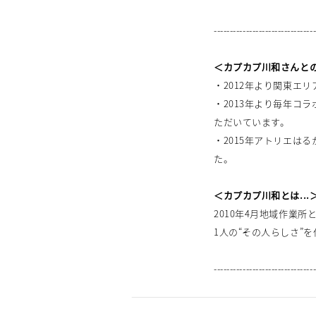
-------------------------------
＜カプカプ川和さんと
・2012年より関東エ
・2013年より毎年コ
ただいています。
・2015年アトリエは
た。
＜カプカプ川和とは...
2010年4月地域作業所
1人の“その人らしさ”
-------------------------------