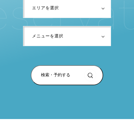
e
s
e
r
v
a
t
検索・予約する