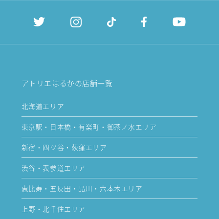
アトリエはるかの店舗一覧
北海道エリア
東京駅・日本橋・有楽町・御茶ノ水エリア
新宿・四ツ谷・荻窪エリア
渋谷・表参道エリア
恵比寿・五反田・品川・六本木エリア
上野・北千住エリア