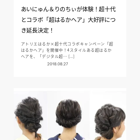
あいにゅん＆りのちぃが体験！超十代
とコラボ「超はるかヘア」大好評につ
き延長決定！
アトリエはるか×超十代コラボキャンペーン「超
はるかヘア」を開催中！4スタイルある超はるか
ヘアを、「デジタル超… [...]
2018.08.27