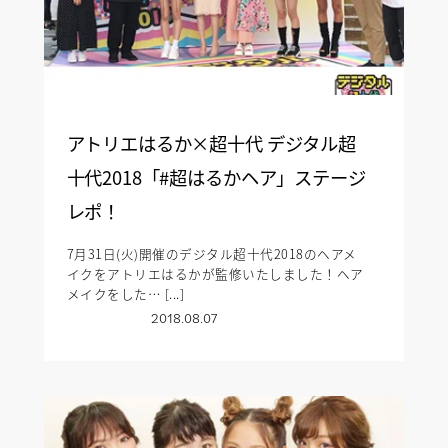
アトリエはるか×超十代 デジタル超
十代2018「#超はるかヘア」ステージ
レポ！
7月31日(火)開催のデジタル超十代2018のヘアメ
イクをアトリエはるかが監修いたしました！ヘア
メイクをした… [...]
2018.08.07