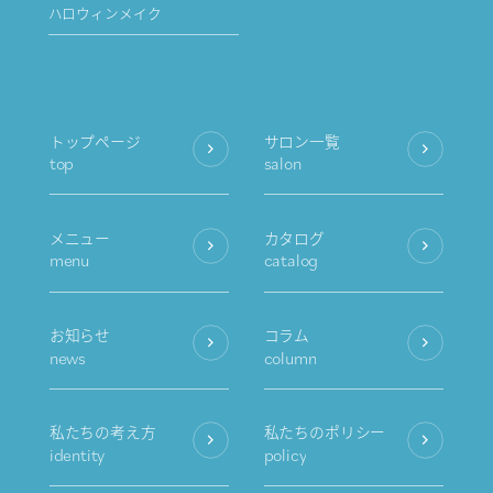
ハロウィンメイク
トップページ
サロン一覧
top
salon
メニュー
カタログ
menu
catalog
お知らせ
コラム
news
column
私たちの考え方
私たちのポリシー
identity
policy