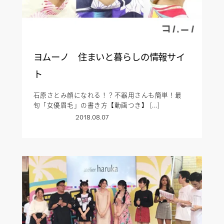
ヨムーノ 住まいと暮らしの情報サイ
ト
石原さとみ顔になれる！？不器用さんも簡単！最
旬「女優眉毛」の書き方【動画つき】 [...]
2018.08.07