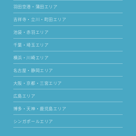
羽田空港・蒲田エリア
吉祥寺・立川・町田エリア
池袋・赤羽エリア
千葉・埼玉エリア
横浜・川崎エリア
名古屋・静岡エリア
大阪・京都・三宮エリア
広島エリア
博多・天神・鹿児島エリア
シンガポールエリア