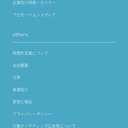
企業向け研修・セミナー
プロモーションメディア
others
時間外営業について
会社概要
沿革
事業紹介
美容と福祉
プライバシーポリシー
行動ターゲティング広告等について