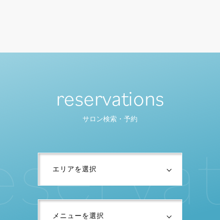
reservations
サロン検索・予約
e
s
e
r
v
a
t