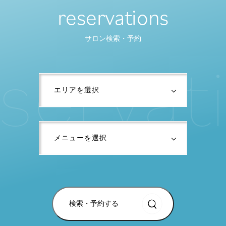
reservations
サロン検索・予約
s
e
r
v
a
t
i
検索・予約する