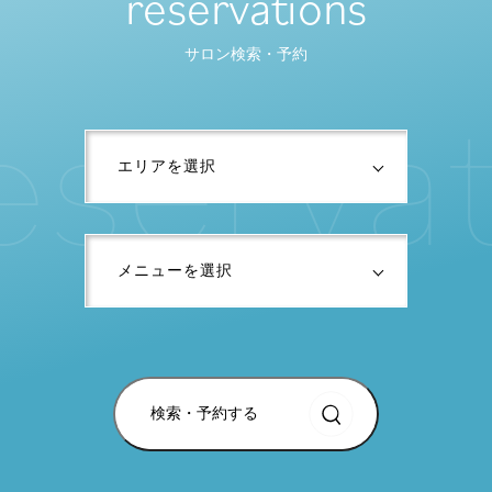
reservations
サロン検索・予約
e
s
e
r
v
a
検索・予約する