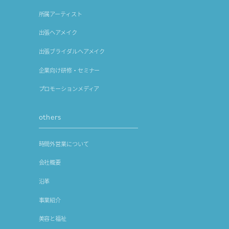
所属アーティスト
出張ヘアメイク
出張ブライダルヘアメイク
企業向け研修・セミナー
プロモーションメディア
others
時間外営業について
会社概要
沿革
事業紹介
美容と福祉