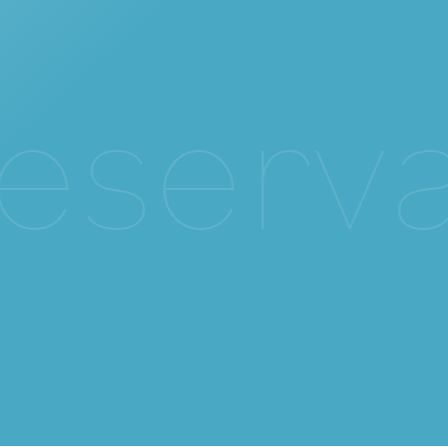
e
s
e
r
v