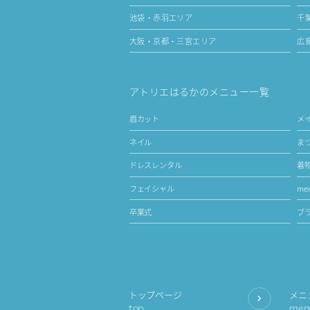
池袋・赤羽エリア
千
大阪・京都・三宮エリア
広
アトリエはるかのメニュー一覧
眉カット
メ
ネイル
ま
ドレスレンタル
着
フェイシャル
men
卒業式
ブ
トップページ
メニ
top
men