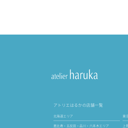
アトリエはるかの店舗一覧
北海道エリア
東
恵比寿・五反田・品川・六本木エリア
上