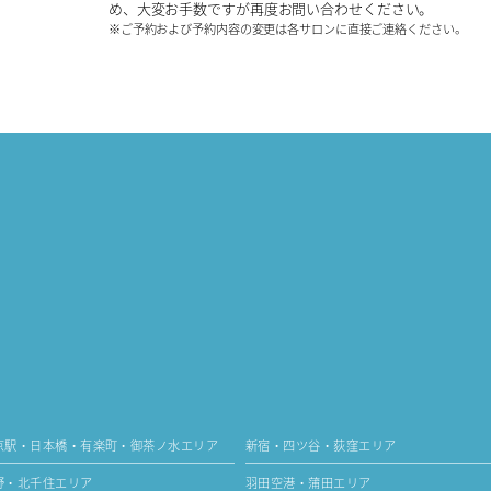
め、大変お手数ですが再度お問い合わせください。
※ご予約および予約内容の変更は各サロンに直接ご連絡ください。
京駅・日本橋・有楽町・御茶ノ水エリア
新宿・四ツ谷・荻窪エリア
野・北千住エリア
羽田空港・蒲田エリア