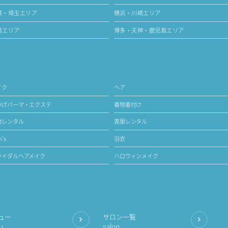
葉・埼玉エリア
横浜・川崎エリア
島エリア
博多・天神・鹿児島エリア
イク
ヘア
つげパーマ・エクステ
着物着付け
物レンタル
喪服レンタル
's
浴衣
ライダルヘアメイク
ハロウィンメイク
ュー
サロン一覧
u
salon