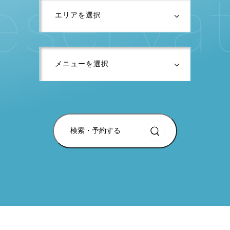
e
s
e
r
v
a
検索・予約する