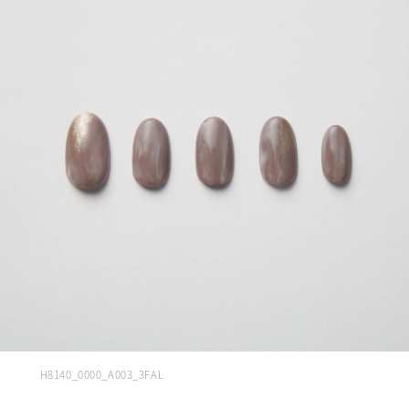
H8140_0000_A003_3FAL