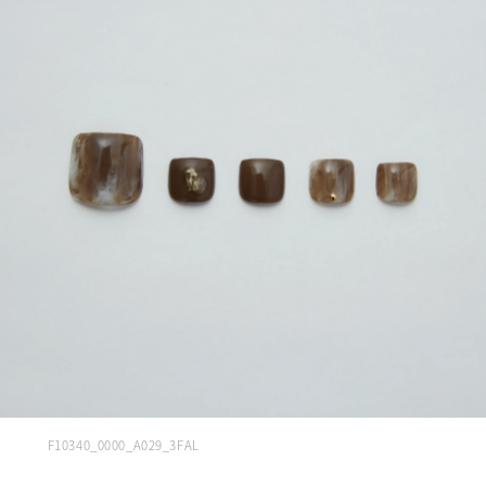
F10340_0000_A029_3FAL