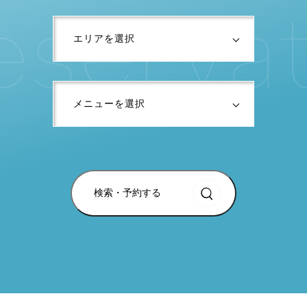
e
s
e
r
v
a
検索・予約する