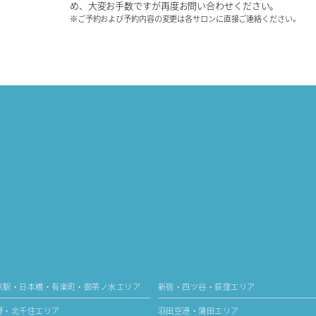
め、大変お手数ですが再度お問い合わせください。
※ご予約および予約内容の変更は各サロンに直接ご連絡ください。
京駅・日本橋・有楽町・御茶ノ水エリア
新宿・四ツ谷・荻窪エリア
野・北千住エリア
羽田空港・蒲田エリア