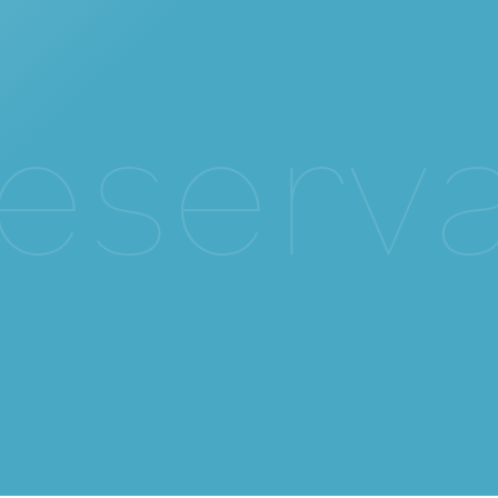
e
s
e
r
v