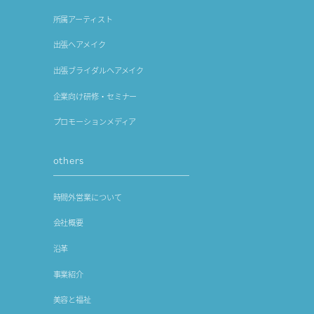
所属アーティスト
出張ヘアメイク
出張ブライダルヘアメイク
企業向け研修・セミナー
プロモーションメディア
others
時間外営業について
会社概要
沿革
事業紹介
美容と福祉