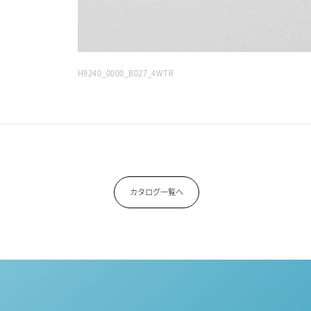
H9240_0000_B027_4WTR
カタログ一覧へ