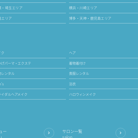
葉・埼玉エリア
横浜・川崎エリア
島エリア
博多・天神・鹿児島エリア
イク
ヘア
つげパーマ・エクステ
着物着付け
物レンタル
喪服レンタル
's
浴衣
ライダルヘアメイク
ハロウィンメイク
ュー
サロン一覧
u
salon