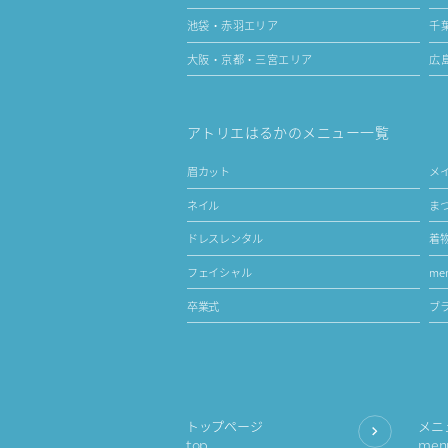
池袋・赤羽エリア
千
大阪・京都・三宮エリア
広
アトリエはるかのメニュー一覧
眉カット
メ
ネイル
ま
ドレスレンタル
着
フェイシャル
men
卒業式
ブ
トップページ
メニ
top
men