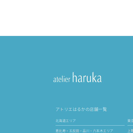
アトリエはるかの店舗一覧
北海道エリア
東
恵比寿・五反田・品川・六本木エリア
上