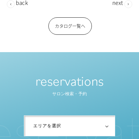
back
next
カタログ一覧へ
reservations
サロン検索・予約
e
s
e
r
v
a