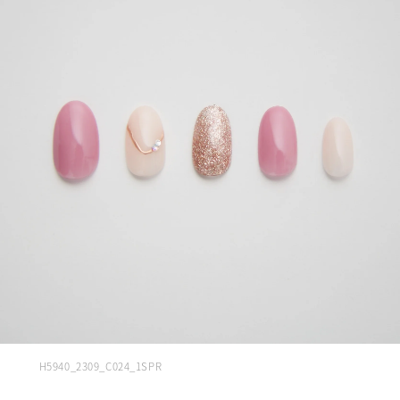
H5940_2309_C024_1SPR