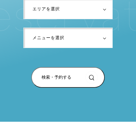
e
s
e
r
v
a
検索・予約する